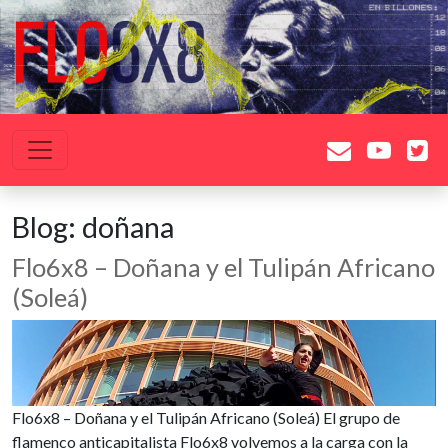
Saltar al contenido
Navegación principal
Blog:
doñana
Flo6x8 – Doñana y el Tulipán Africano
(Soleá)
Flo6x8 – Doñana y el Tulipán Africano (Soleá) El grupo de
flamenco anticapitalista Flo6x8 volvemos a la carga con la