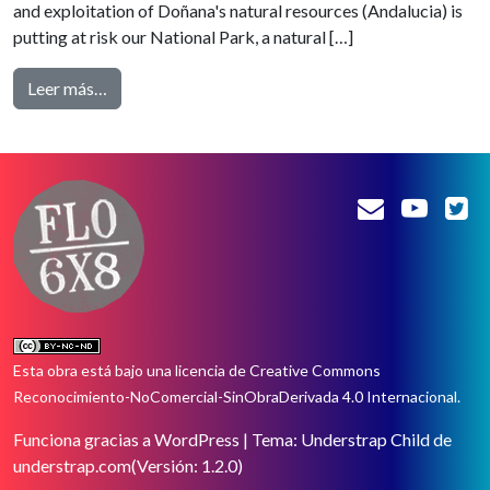
and exploitation of Doñana's natural resources (Andalucia) is
putting at risk our National Park, a natural […]
from Flo6x8 – Doñana and the African Tulip (Soleá)
Leer más…
Esta obra está bajo una
licencia de Creative Commons
Reconocimiento-NoComercial-SinObraDerivada 4.0 Internacional
.
Funciona gracias a WordPress
|
Tema: Understrap Child de
understrap.com
(Versión: 1.2.0)