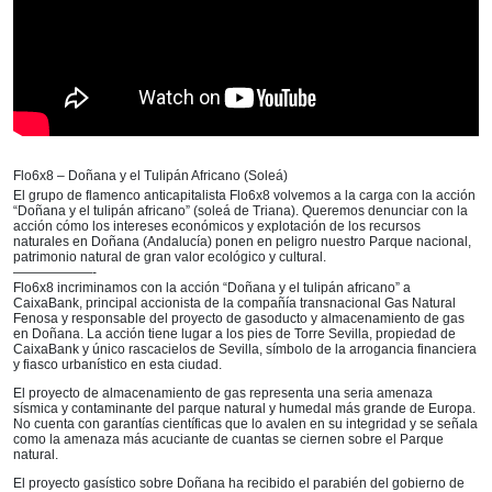
Flo6x8 – Doñana y el Tulipán Africano (Soleá)
El grupo de flamenco anticapitalista Flo6x8 volvemos a la carga con la acción
“Doñana y el tulipán africano” (soleá de Triana). Queremos denunciar con la
acción cómo los intereses económicos y explotación de los recursos
naturales en Doñana (Andalucía) ponen en peligro nuestro Parque nacional,
patrimonio natural de gran valor ecológico y cultural.
——————-
Flo6x8 incriminamos con la acción “Doñana y el tulipán africano” a
CaixaBank, principal accionista de la compañía transnacional Gas Natural
Fenosa y responsable del proyecto de gasoducto y almacenamiento de gas
en Doñana. La acción tiene lugar a los pies de Torre Sevilla, propiedad de
CaixaBank y único rascacielos de Sevilla, símbolo de la arrogancia financiera
y fiasco urbanístico en esta ciudad.
El proyecto de almacenamiento de gas representa una seria amenaza
sísmica y contaminante del parque natural y humedal más grande de Europa.
No cuenta con garantías científicas que lo avalen en su integridad y se señala
como la amenaza más acuciante de cuantas se ciernen sobre el Parque
natural.
El proyecto gasístico sobre Doñana ha recibido el parabién del gobierno de