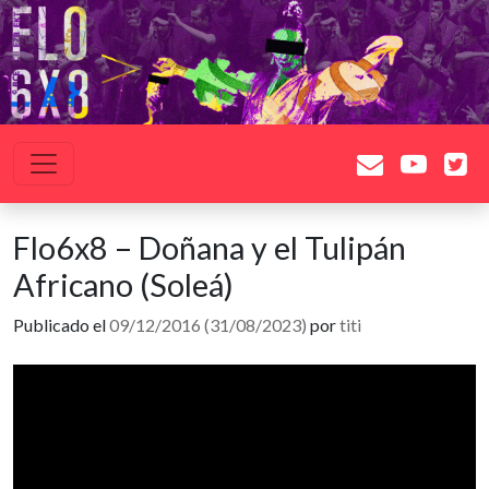
Saltar al contenido
Navegación principal
Flo6x8 – Doñana y el Tulipán
Africano (Soleá)
Publicado el
09/12/2016
(31/08/2023)
por
titi