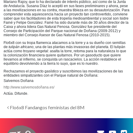
Mariano Rajoy, que lo ha declarado de interés público, así como de la Junta
de Andalucía. Susana Díaz lo aceptó en sus fases preliminares y ahora, pese
a las movilizaciones en su contra, muestra tibieza en su desautorización. Para
comprender esta aquiescencia hacia un proyecto tan controvertido, conviene
saber que los facilitadores de esta tropelía medioambiental y social son Isidre
Fainé y Felipe González. Fainé ha sido durante más de 30 años director de la
Caixa y ahora lidera Gas Natural Fenosa. González fue presidente del
Consejo de Participación del Parque nacional de Doñana (2009-2012) y
miembro del Consejo Asesor de Gas Natural Fenosa (2010-2015).
Flo6x8 con su tropa flamenca atacamos a la torre y a su dueño con semillas
de
tulipán africano
, una de las plantas más invasoras del planeta. El tulipán
actúa como troyano vegetal: asalta la torre, retoma para la naturaleza lo que
la colonización financiera quiere quitarnos. Por un gasoducto que quiere
llevarnos al infierno, se conquista un rascacielos. La acción restablece el
equilibrio devolviendo a la tierra lo suyo, que es lo nuestro.
Rechazamos el proyecto gasístico y suscribimos las movilizaciones de las
entidades simpatizantes con el Parque natural de Doñana:
Salvemos Doñana
http://www.salvemosdoñana.es/
Actúa. Difunde.
Navegación de entradas
Flo6x8 Fandangos feministas del 8M