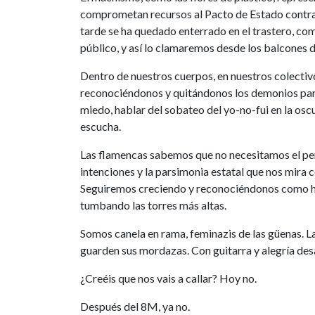
comprometan recursos al Pacto de Estado contra 
tarde se ha quedado enterrado en el trastero, com
público, y así lo clamaremos desde los balcones d
Dentro de nuestros cuerpos, en nuestros colectivo
reconociéndonos y quitándonos los demonios para l
miedo, hablar del sobateo del yo-no-fui en la oscu
escucha.
Las flamencas sabemos que no necesitamos el perm
intenciones y la parsimonia estatal que nos mir
Seguiremos creciendo y reconociéndonos como her
tumbando las torres más altas.
Somos canela en rama, feminazis de las güenas. L
guarden sus mordazas. Con guitarra y alegría des
¿Creéis que nos vais a callar? Hoy no.
Después del 8M, ya no.