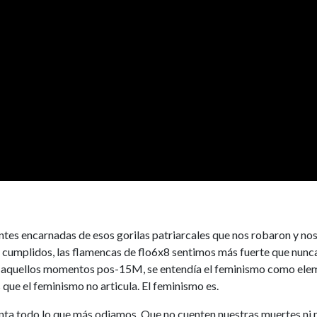
tes encarnadas de esos gorilas patriarcales que nos robaron y nos
cumplidos, las flamencas de flo6x8 sentimos más fuerte que nunca q
 en aquellos momentos pos-15M, se entendía el feminismo como elem
que el feminismo no articula. El feminismo es.
nta todo lo que más odiamos. Que no cuenten nuestras muertes ni no