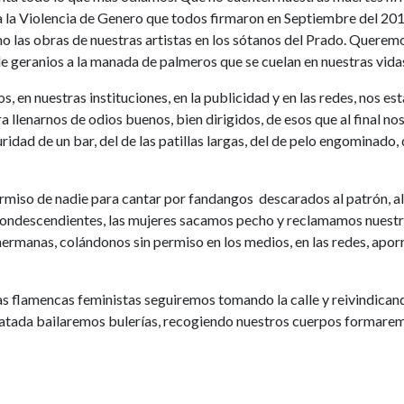
la Violencia de Genero que todos firmaron en Septiembre del 201
o las obras de nuestras artistas en los sótanos del Prado. Queremos
e geranios a la manada de palmeros que se cuelan en nuestras vida
s, en nuestras instituciones, en la publicidad y en las redes, nos 
lenarnos de odios buenos, bien dirigidos, de esos que al final nos 
ridad de un bar, del de las patillas largas, del de pelo engominado,
iso de nadie para cantar por fandangos descarados al patrón, al 
a condescendientes, las mujeres sacamos pecho y reclamamos nuest
manas, colándonos sin permiso en los medios, en las redes, aporre
as flamencas feministas seguiremos tomando la calle y reivindicand
atada bailaremos bulerías, recogiendo nuestros cuerpos formaremo