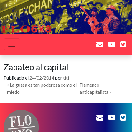
Saltar al contenido
Navegación principal
Zapateo al capital
Publicado el
24/02/2014
por
titi
Navegación de entradas
La guasa es tan poderosa como el
Flamenco
miedo
anticapitalista