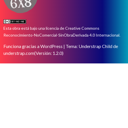
Esta obra está bajo una
licencia de Creative Commons
Reconocimiento-NoComercial-SinObraDerivada 4.0 Internacional
.
Funciona gracias a WordPress
|
Tema: Understrap Child de
understrap.com
(Versión: 1.2.0)