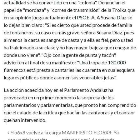
actualidad se ha convertido en una "colonia". Denuncian el
papel de "mordaza" y "correa de transmisión" de la Troika que
en su opinión juega actualmente el PSOE-A. A Susana Díaz se
lo dejan bien claro: "Si es cierto que usted procede de familia
de fontaneros, su caso es más grave, señora Susana Díaz, pues
al menos la casta es sangre de casta y a ella es fiel, pero usted
ha traicionado a su clase y no hay mayor bajeza que renegar de
donde uno viene". "Ojo con la gente de punta y tacón",
advierten al final de su manifiesto: "Una tropa de 130.000
flamencxs está presta a cantarles las cuarenta en cualesquiera
lugares públicos donde asomen sus venerables jetas".
La acción acaecida hoy en el Parlamento Andaluz ha
provocado en un primer momento la sorpresa de los
parlamentarios y parlamentarias, que pronto han comprendido
que el calado de la crítica que hacían las cantaoras y el cantaor
que han intervenido.
Navegación de entradas
Flo6x8 vuelve a la carga
MANIFIESTO FLO6X8: Ya
con un triple asalto
estamos aquí. Acortando