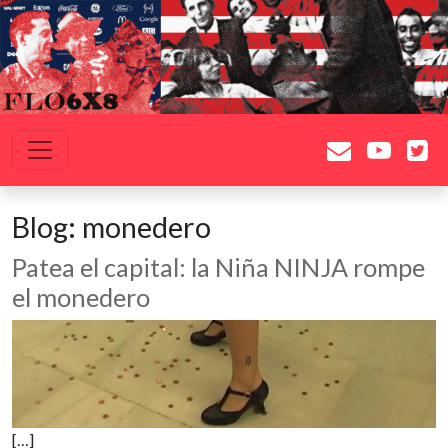
Saltar al contenido
Navegación principal
Blog:
monedero
Patea el capital: la Niña NINJA rompe
el monedero
[…]