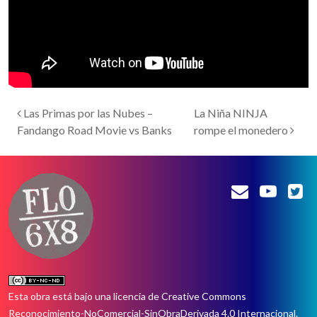
Navegación de entradas
Las Primas por las Nubes –
La Niña NINJA
Fandango Road Movie vs Banks
rompe el monedero
Esta obra está bajo una
licencia de Creative Commons
Reconocimiento-NoComercial-SinObraDerivada 4.0 Internacional
.