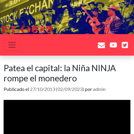
Saltar al contenido
Navegación principal
Patea el capital: la Niña NINJA
rompe el monedero
Publicado el
27/10/2013
(02/09/2023)
por
admin