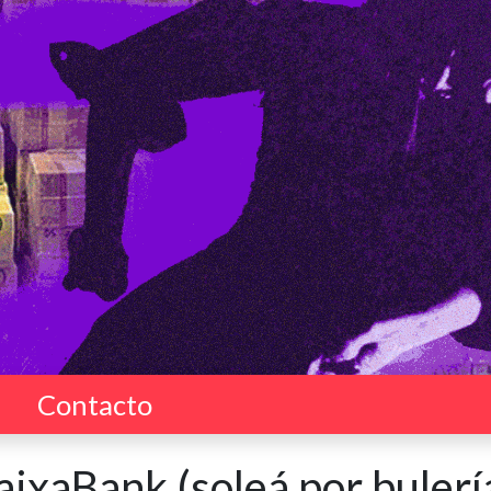
Contacto
aixaBank (soleá por bulerí