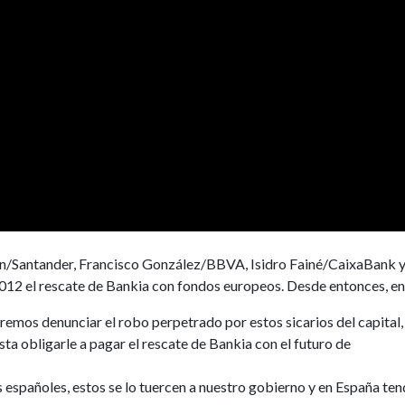
ín/Santander, Francisco González/BBVA, Isidro Fainé/CaixaBank y
2012 el rescate de Bankia con fondos europeos. Desde entonces, en
emos denunciar el robo perpetrado por estos sicarios del capital,
sta obligarle a pagar el rescate de Bankia con el futuro de
 españoles, estos se lo tuercen a nuestro gobierno y en España te